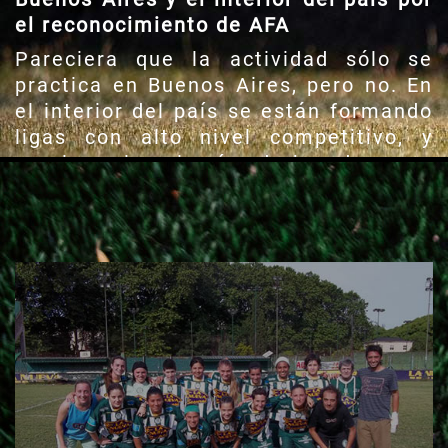
el reconocimiento de AFA
Pareciera que la actividad sólo se
practica en Buenos Aires, pero no. En
el interior del país se están formando
ligas con alto nivel competitivo, y
gracias a las visorías de jugadoras en
diversas provincias los seleccionados
nacionales sub 20, sub 17 y sub 15
están formados en su mayoría por
jugadoras de todo el país. ¿Cómo se
vive en el interior el fútbol femenino?